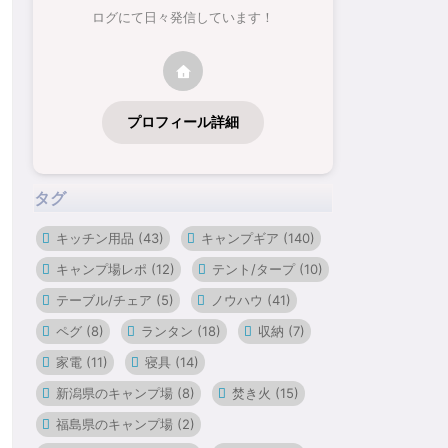
ログにて日々発信しています！
プロフィール詳細
タグ
キッチン用品
(43)
キャンプギア
(140)
キャンプ場レポ
(12)
テント/タープ
(10)
テーブル/チェア
(5)
ノウハウ
(41)
ペグ
(8)
ランタン
(18)
収納
(7)
家電
(11)
寝具
(14)
新潟県のキャンプ場
(8)
焚き火
(15)
福島県のキャンプ場
(2)