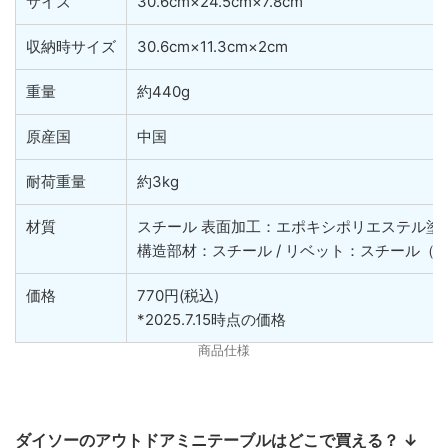
サイズ
30.6cm×24.5cm×7.8cm
収納時サイズ
30.6cm×11.3cm×2cm
重量
約440g
原産国
中国
耐荷重量
約3kg
材質
スチール 表面加工：エポキシポリエステル塗
構造部材：スチール / リベット：スチール（
価格
770円(税込)
*2025.7.15時点の価格
商品仕様
ダイソーのアウトドアミニテーブルはどこで買える？ ↓