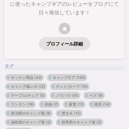
に使ったキャンプギアのレビューをブログにて
日々発信しています！
プロフィール詳細
タグ
キッチン用品
(43)
キャンプギア
(140)
キャンプ場レポ
(12)
テント/タープ
(10)
テーブル/チェア
(5)
ノウハウ
(41)
ペグ
(8)
ランタン
(18)
収納
(7)
家電
(11)
寝具
(14)
新潟県のキャンプ場
(8)
焚き火
(15)
福島県のキャンプ場
(2)
群馬県のキャンプ場
(2)