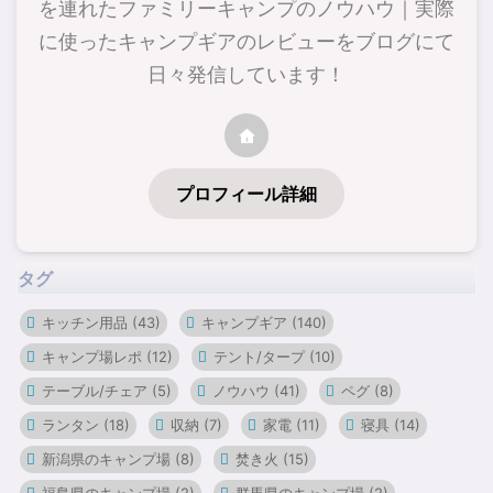
を連れたファミリーキャンプのノウハウ｜実際
に使ったキャンプギアのレビューをブログにて
日々発信しています！
プロフィール詳細
タグ
キッチン用品
(43)
キャンプギア
(140)
キャンプ場レポ
(12)
テント/タープ
(10)
テーブル/チェア
(5)
ノウハウ
(41)
ペグ
(8)
ランタン
(18)
収納
(7)
家電
(11)
寝具
(14)
新潟県のキャンプ場
(8)
焚き火
(15)