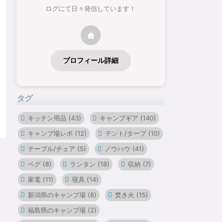
ログにて日々発信しています！
プロフィール詳細
タグ
キッチン用品
(43)
キャンプギア
(140)
キャンプ場レポ
(12)
テント/タープ
(10)
テーブル/チェア
(5)
ノウハウ
(41)
ペグ
(8)
ランタン
(18)
収納
(7)
家電
(11)
寝具
(14)
新潟県のキャンプ場
(8)
焚き火
(15)
福島県のキャンプ場
(2)